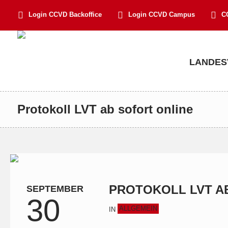
Login CCVD Backoffice
Login CCVD Campus
C
LANDES
Protokoll LVT ab sofort online
PROTOKOLL LVT A
SEPTEMBER
30
ALLGEMEIN
IN