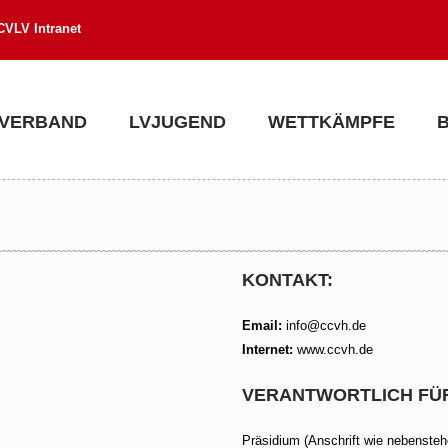
CVLV Intranet
VERBAND
LVJUGEND
WETTKÄMPFE
KONTAKT:
Email:
info@ccvh.de
Internet:
www.ccvh.de
VERANTWORTLICH FÜR 
Präsidium (Anschrift wie nebensteh